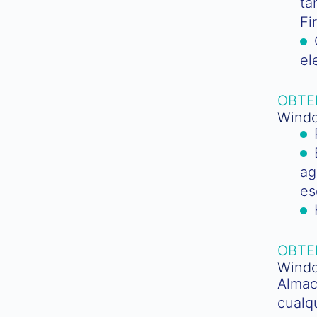
ta
Fi
el
OBTE
Windo
ag
es
OBTE
Windo
Almac
cualq