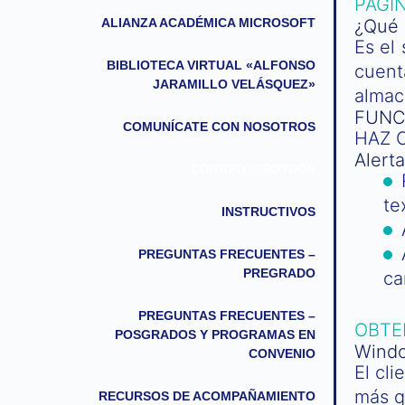
PÁGI
ALIANZA ACADÉMICA MICROSOFT
¿Qué 
Es el
BIBLIOTECA VIRTUAL «ALFONSO
cuent
JARAMILLO VELÁSQUEZ»
almac
FUNC
COMUNÍCATE CON NOSOTROS
HAZ 
Alert
CORREO @SOYUCN
te
INSTRUCTIVOS
PREGUNTAS FRECUENTES –
PREGRADO
c
PREGUNTAS FRECUENTES –
OBTE
POSGRADOS Y PROGRAMAS EN
Windo
CONVENIO
El cl
más q
RECURSOS DE ACOMPAÑAMIENTO