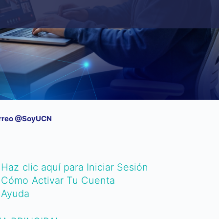
rreo @SoyUCN
Haz clic aquí para Iniciar Sesión
Cómo Activar Tu Cuenta
Ayuda