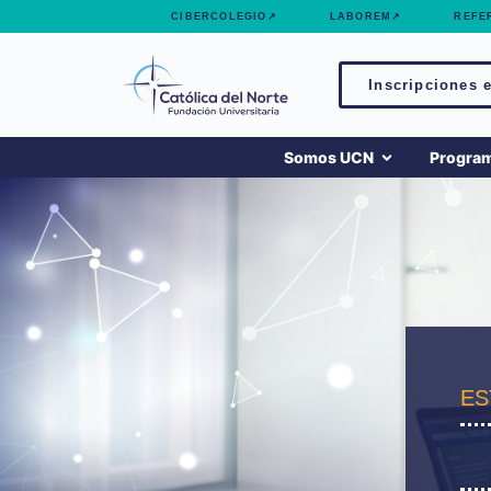
contenido
CIBERCOLEGIO↗
LABOREM↗
REFE
Inscripciones e
Somos UCN
Progra
ES