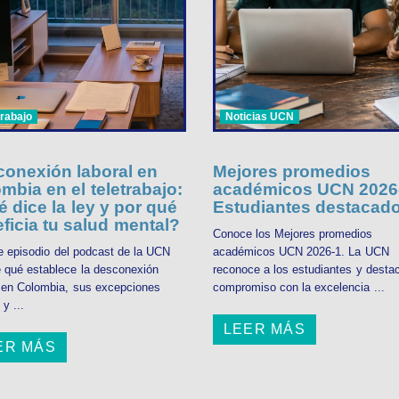
trabajo
Noticias UCN
onexión laboral en
Mejores promedios
mbia en el teletrabajo:
académicos UCN 2026-
 dice la ley y por qué
Estudiantes destacad
ficia tu salud mental?
Conoce los Mejores promedios
e episodio del podcast de la UCN
académicos UCN 2026-1. La UCN
 qué establece la desconexión
reconoce a los estudiantes y desta
l en Colombia, sus excepciones
compromiso con la excelencia ...
 y ...
LEER MÁS
ER MÁS