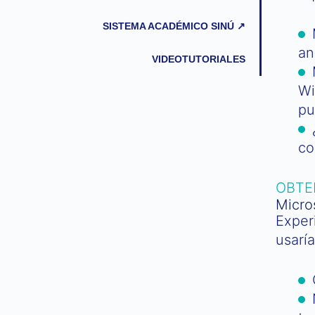
SISTEMA ACADÉMICO SINÚ ↗
an
VIDEOTUTORIALES
Wi
pu
co
OBTE
Micro
Exper
usaría