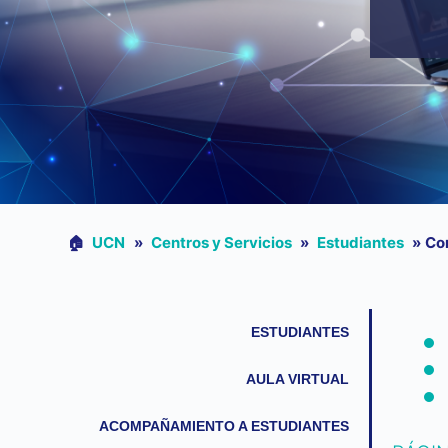
🏠︎
UCN
»
Centros y Servicios
»
Estudiantes
»
Co
ESTUDIANTES
AULA VIRTUAL
ACOMPAÑAMIENTO A ESTUDIANTES