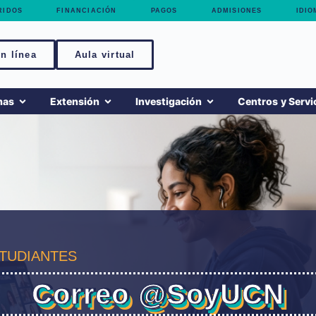
RIDOS
FINANCIACIÓN
PAGOS
ADMISIONES
IDIO
n línea
Aula virtual
mas
Extensión
Investigación
Centros y Servi
TUDIANTES
Correo @SoyUCN