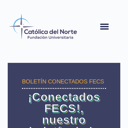
contenido
BOLETÍN CONECTADOS FECS
¡Conectados
FECS!,
nuestro