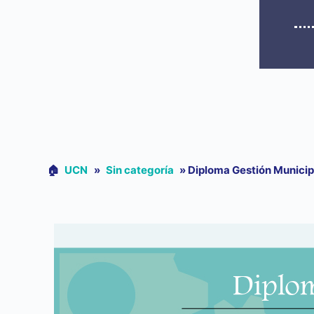
🏠︎
UCN
»
Sin categoría
»
Diploma Gestión Municipa