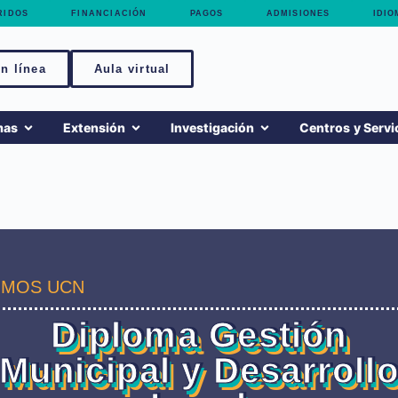
RIDOS
FINANCIACIÓN
PAGOS
ADMISIONES
IDIO
n línea
Aula virtual
mas
Extensión
Investigación
Centros y Servi
MOS UCN
Diploma Gestión
Municipal y Desarroll