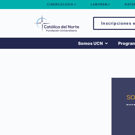
contenido
CIBERCOLEGIO↗
LABOREM↗
REFE
Inscripciones e
Somos UCN
Progra
SO