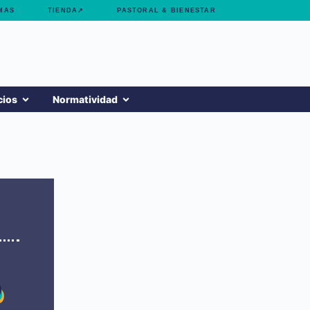
MAS
TIENDA↗
PASTORAL & BIENESTAR
cios
Normatividad
o