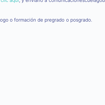
,
clic aquí
, y enviarlo a comunicacionescuelag
logo o formación de pregrado o posgrado.