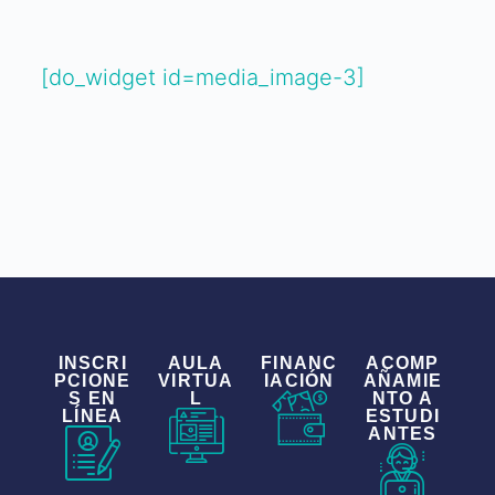
[do_widget id=media_image-3]
INSCRI
AULA
FINANC
ACOMP
PCIONE
VIRTUA
IACIÓN
AÑAMIE
S EN
L
NTO A
LÍNEA
ESTUDI
ANTES