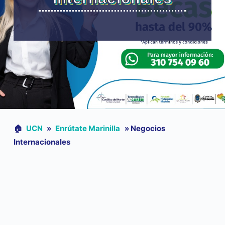
🏠︎
UCN
»
Enrútate Marinilla
»
Negocios
Internacionales