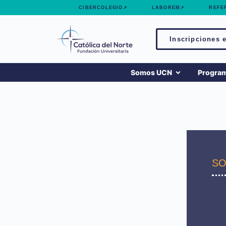
contenido
CIBERCOLEGIO↗
LABOREM↗
REFE
Inscripciones e
Somos UCN
Progra
SO