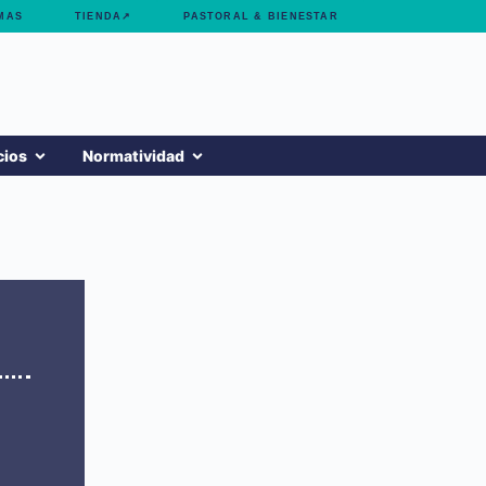
MAS
TIENDA↗
PASTORAL & BIENESTAR
cios
Normatividad