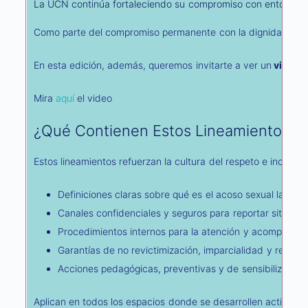
La UCN continúa fortaleciendo su compromiso con entornos la
Como parte del compromiso permanente con la dignidad humana
En esta edición, además, queremos invitarte a ver un
video e
Mira
aquí
el video
¿Qué Contienen Estos Lineamientos?
Estos lineamientos refuerzan la cultura del respeto e incluyen
Definiciones claras sobre qué es el acoso sexual labora
Canales confidenciales y seguros para reportar situacio
Procedimientos internos para la atención y acompañami
Garantías de no revictimización, imparcialidad y reserva
Acciones pedagógicas, preventivas y de sensibilización i
Aplican en todos los espacios donde se desarrollen actividad