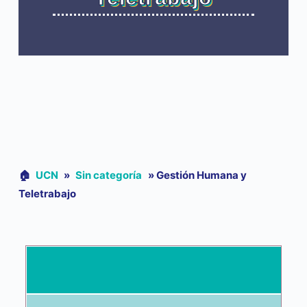
🏠︎
UCN
»
Sin categoría
»
Gestión Humana y
Teletrabajo