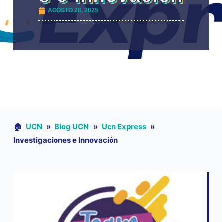
AGOSTO 28, 2025
🏠︎
UCN
»
Blog UCN
»
Ucn Express
»
Investigaciones e Innovación