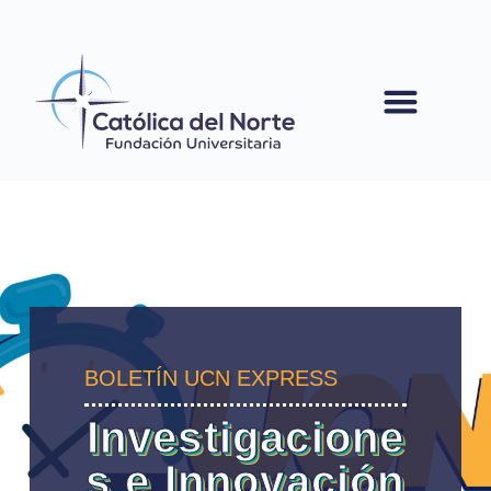
contenido
BOLETÍN UCN EXPRESS
Investigacione
s e Innovación