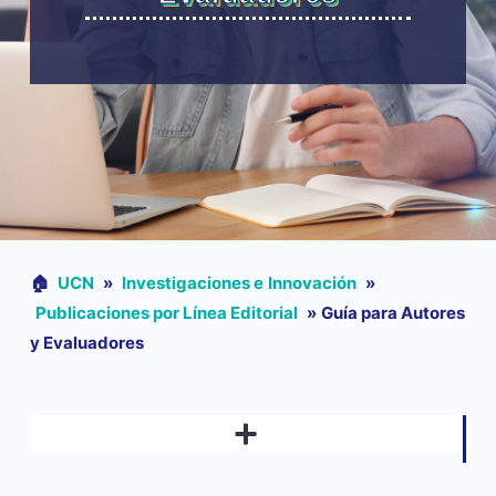
🏠︎
UCN
»
Investigaciones e Innovación
»
Publicaciones por Línea Editorial
»
Guía para Autores
y Evaluadores
LINEAMIENTOS INSTITUCIONALES DE INVESTIGACIÓN