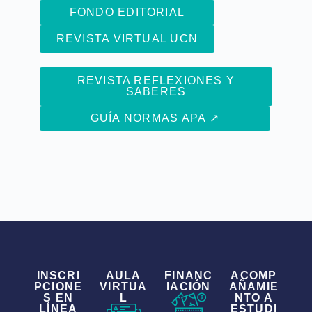
FONDO EDITORIAL
REVISTA VIRTUAL UCN
REVISTA REFLEXIONES Y
SABERES
GUÍA NORMAS APA ↗
INSCRI
AULA
FINANC
ACOMP
PCIONE
VIRTUA
IACIÓN
AÑAMIE
S EN
L
NTO A
LÍNEA
ESTUDI