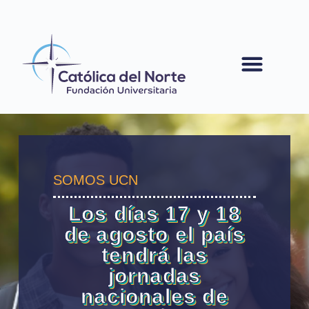
contenido
SOMOS UCN
Los días 17 y 18
de agosto el país
tendrá las
jornadas
nacionales de