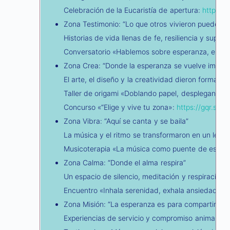
Celebración de la Eucaristía de apertura:
https:/
Zona Testimonio: “Lo que otros vivieron puede ay
Historias de vida llenas de fe, resiliencia y supe
Conversatorio «Hablemos sobre esperanza, enfoq
Zona Crea: “Donde la esperanza se vuelve imagen
El arte, el diseño y la creatividad dieron forma y
Taller de origami «Doblando papel, desplegando 
Concurso «“Elige y vive tu zona»:
https://gqr.sh/
Zona Vibra: “Aquí se canta y se baila”
La música y el ritmo se transformaron en un lengua
Musicoterapia «La música como puente de esper
Zona Calma: “Donde el alma respira”
Un espacio de silencio, meditación y respiración pr
Encuentro «Inhala serenidad, exhala ansiedad y 
Zona Misión: “La esperanza es para compartirla”
Experiencias de servicio y compromiso animaron a