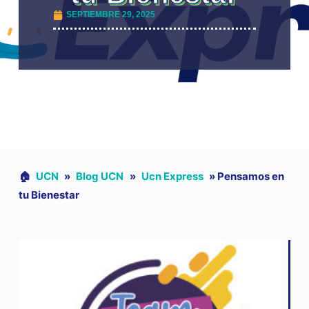
SEPTIEMBRE 29, 2025
🏠︎
UCN
»
Blog UCN
»
Ucn Express
»
Pensamos en
tu Bienestar