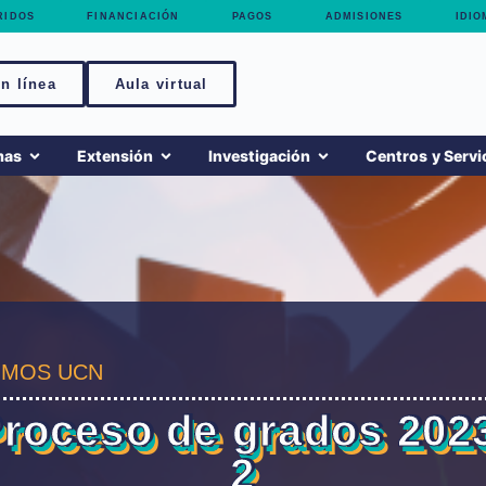
RIDOS
FINANCIACIÓN
PAGOS
ADMISIONES
IDIO
n línea
Aula virtual
mas
Extensión
Investigación
Centros y Servi
MOS UCN
roceso de grados 202
2