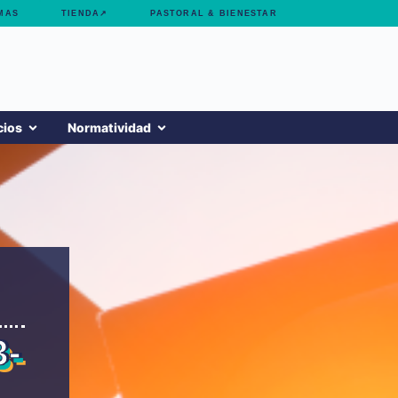
MAS
TIENDA↗
PASTORAL & BIENESTAR
cios
Normatividad
3-