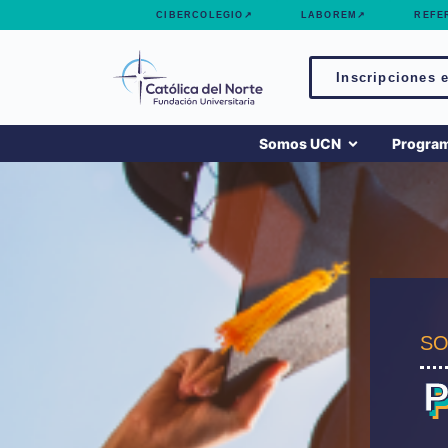
contenido
CIBERCOLEGIO↗
LABOREM↗
REFE
Inscripciones e
Somos UCN
Progra
SO
P