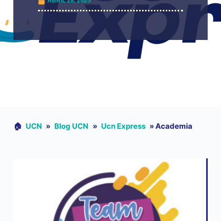
ABRIL 28, 2025
🏠︎
UCN
»
Blog UCN
»
Ucn Express
»
Academia