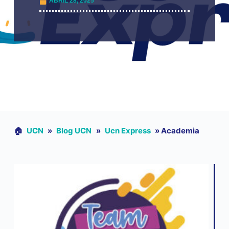
ABRIL 28, 2025
🏠︎
UCN
»
Blog UCN
»
Ucn Express
»
Academia