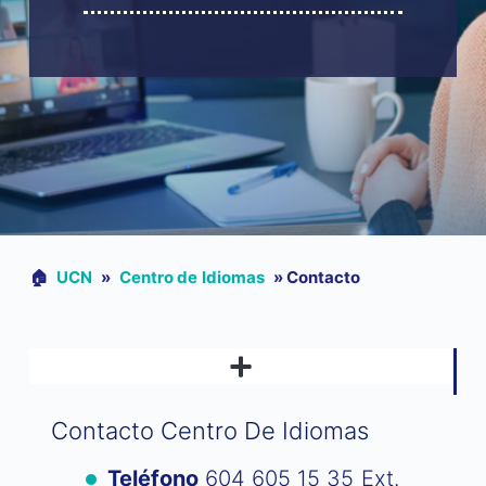
🏠︎
UCN
»
Centro de Idiomas
»
Contacto
EDUCACIÓN CONTINUA: DIPLOMADOS, CURSOS Y SEMINARIOS VIRTUALES
Contacto Centro De Idiomas
Teléfono
604 605 15 35 Ext.