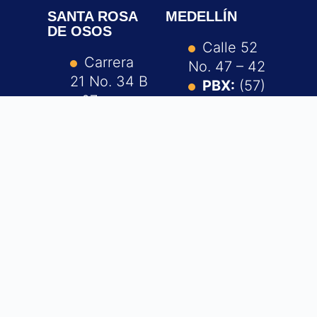
SANTA ROSA
MEDELLÍN
DE OSOS
Calle 52
Carrera
No. 47 – 42
21 No. 34 B
PBX:
(57)
– 07
604 605 15
PBX:
(57)
35
604 605 15
35
Escríbanos
a:
Escríbanos
contacto@u
a:
cn.edu.co
contacto@u
cn.edu.co
Notificacio
nes
Notificacio
judiciales:
nes
info@ucn.e