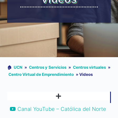
🏠︎
UCN
»
Centros y Servicios
»
Centros virtuales
»
Centro Virtual de Emprendimiento
»
Videos
Canal YouTube – Católica del Norte