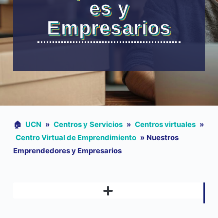
es y
Empresarios
🏠︎
UCN
»
Centros y Servicios
»
Centros virtuales
»
Centro Virtual de Emprendimiento
»
Nuestros
Emprendedores y Empresarios