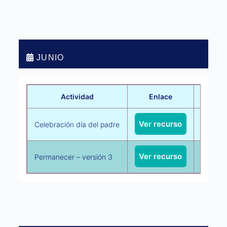
JUNIO
Actividad
Enlace
Ver recurso
Celebración día del padre
Dimensió
Ver recurso
Permanecer – versión 3
Progra