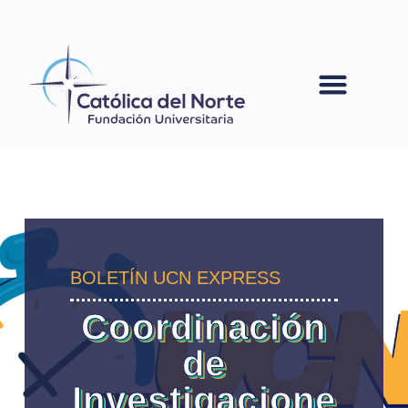
contenido
BOLETÍN UCN EXPRESS
Coordinación
de
Investigacione