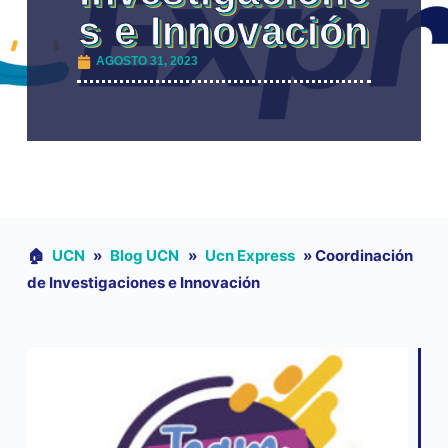
s e Innovación
AGOSTO 31, 2023
🏠︎
UCN
»
Blog UCN
»
Ucn Express
»
Coordinación
de Investigaciones e Innovación