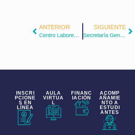
ANTERIOR
SIGUIENTE
Centro Laborem agosto
Secretaría General y Dirección Jurídica
INSCRI
AULA
FINANC
ACOMP
PCIONE
VIRTUA
IACIÓN
AÑAMIE
S EN
L
NTO A
LÍNEA
ESTUDI
ANTES