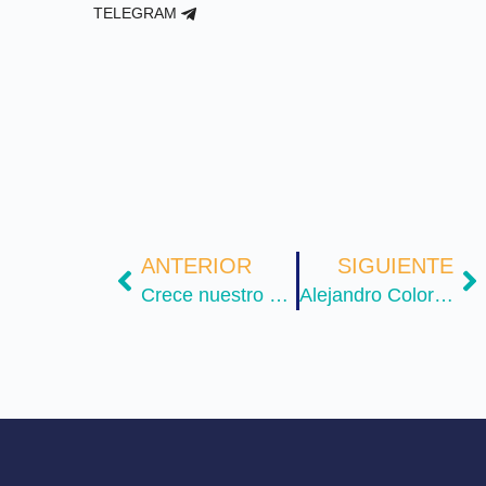
TELEGRAM
ANTERIOR
SIGUIENTE
Crece nuestro portafolio con la Licenciatura en Educación Básica Primaria
Alejandro Colorado, ya disfruta de la beca en la Florida Global University