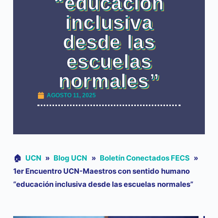
“educación
inclusiva
desde las
escuelas
normales”
AGOSTO 11, 2025
🏠︎
UCN
»
Blog UCN
»
Boletín Conectados FECS
»
1er Encuentro UCN-Maestros con sentido humano
“educación inclusiva desde las escuelas normales”