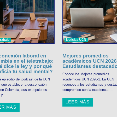
trabajo
Noticias UCN
onexión laboral en
Mejores promedios
mbia en el teletrabajo:
académicos UCN 2026-
 dice la ley y por qué
Estudiantes destacad
ficia tu salud mental?
Conoce los Mejores promedios
e episodio del podcast de la UCN
académicos UCN 2026-1. La UCN
 qué establece la desconexión
reconoce a los estudiantes y desta
l en Colombia, sus excepciones
compromiso con la excelencia ...
 y ...
LEER MÁS
ER MÁS