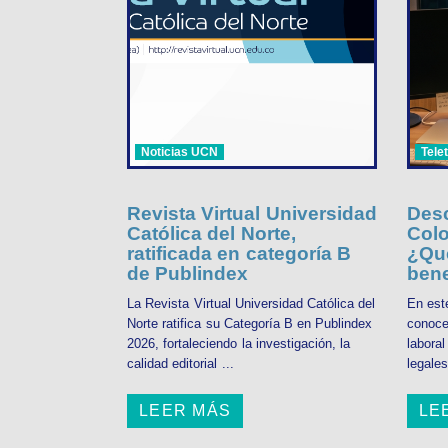
Noticias UCN
Tele
Revista Virtual Universidad
Desc
Católica del Norte,
Colo
ratificada en categoría B
¿Qué
de Publindex
bene
La Revista Virtual Universidad Católica del
En est
Norte ratifica su Categoría B en Publindex
conoce
2026, fortaleciendo la investigación, la
labora
calidad editorial ...
legales
LEER MÁS
LE