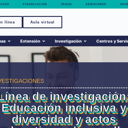
RIDOS
FINANCIACIÓN
PAGOS
ADMISIONES
IDIO
n línea
Aula virtual
mas
Extensión
Investigación
Centros y Servi
VESTIGACIONES
Línea de investigación
Educación inclusiva y
diversidad y actos