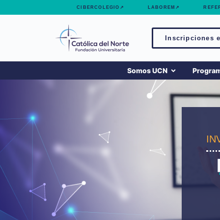
contenido
CIBERCOLEGIO↗
LABOREM↗
REFE
Inscripciones e
Somos UCN
Progra
IN