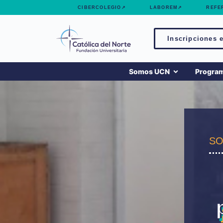
contenido
CIBERCOLEGIO↗
LABOREM↗
REFE
Inscripciones e
Somos UCN
Progra
SO