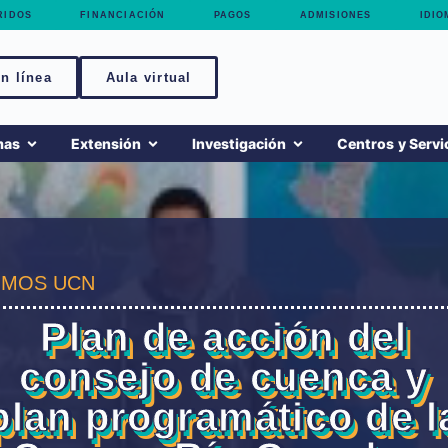
RIDOS
FINANCIACIÓN
PAGOS
ADMISIONES
IDIO
n línea
Aula virtual
mas
Extensión
Investigación
Centros y Servi
MOS UCN
Plan de acción del
consejo de cuenca y
plan programático de l