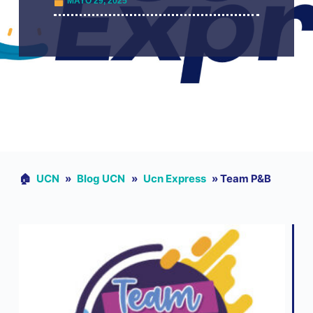
MAYO 29, 2025
🏠︎
UCN
»
Blog UCN
»
Ucn Express
»
Team P&B