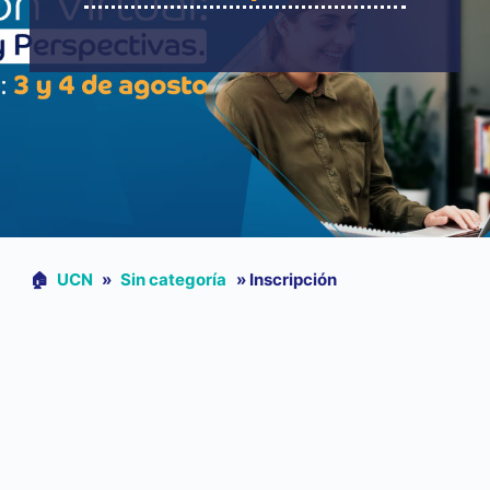
🏠︎
UCN
»
Sin categoría
»
Inscripción