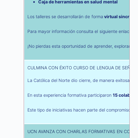
Caja de herramientas en salud mental
Los talleres se desarrollarán de forma
virtual sincróni
Para mayor información consulta el siguiente enlace:
ht
¡No pierdas esta oportunidad de aprender, explorar y d
CULMINA CON ÉXITO CURSO DE LENGUA DE SEÑAS
La Católica del Norte dio cierre, de manera exitosa, al
En esta experiencia formativa participaron
15 colabora
Este tipo de iniciativas hacen parte del compromiso insti
UCN AVANZA CON CHARLAS FORMATIVAS EN CONV