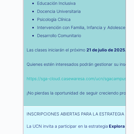
Educación Inclusiva
Docencia Universitaria
Psicología Clínica
Intervención con Familia, Infancia y Adolescencia
Desarrollo Comunitario
Las clases iniciarán el próximo
21 de julio de 2025.
Quienes estén interesados podrán gestionar su inscripc
https://sga-cloud.casewaresa.com/ucn/sgacampus/ser
¡No pierdas la oportunidad de seguir creciendo profes
INSCRIPCIONES ABIERTAS PARA LA ESTRATEGIA EX
La UCN invita a participar en la estrategia
Explora Pre