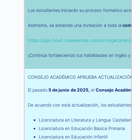
Los estudiantes iniciarán su proceso formativo acompa
Asimismo, se extiende una invitación a toda la
comunid
https://sga-cloud.casewaresa.com/ucn/sgacampus/ser
¡Continúa fortaleciendo tus habilidades en inglés y abr
CONSEJO ACADÉMICO APRUEBA ACTUALIZACIÓN DE
El pasado
5 de junio de 2025,
el
Consejo Académico
De acuerdo con esta actualización, los estudiantes mat
Licenciatura en Literatura y Lengua Castellana
Licenciatura en Educación Básica Primaria
Licenciatura en Educación Infantil