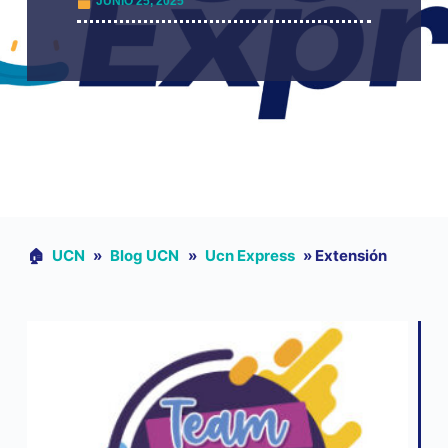
JUNIO 25, 2025
🏠︎
UCN
»
Blog UCN
»
Ucn Express
»
Extensión