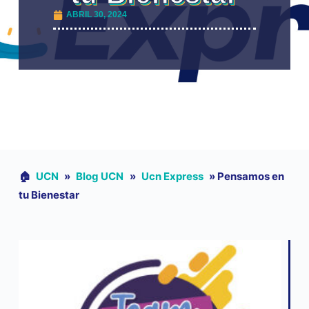
ABRIL 30, 2024
🏠︎
UCN
»
Blog UCN
»
Ucn Express
»
Pensamos en
tu Bienestar