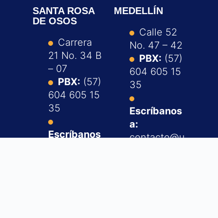
SANTA ROSA
MEDELLÍN
DE OSOS
Calle 52
Carrera
No. 47 – 42
21 No. 34 B
PBX:
(57)
– 07
604 605 15
PBX:
(57)
35
604 605 15
35
Escríbanos
a:
Escríbanos
contacto@u
a:
cn.edu.co
contacto@u
cn.edu.co
Notificacio
nes
Notificacio
judiciales:
nes
info@ucn.e