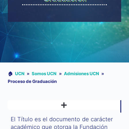
🏠︎
UCN
»
Somos UCN
»
Admisiones UCN
»
Proceso de Graduación
RECOMENDANDO Y GANANDO – PLAN DE REFERIDOS UCN
El Título es el documento de carácter
académico que otorga la Fundación