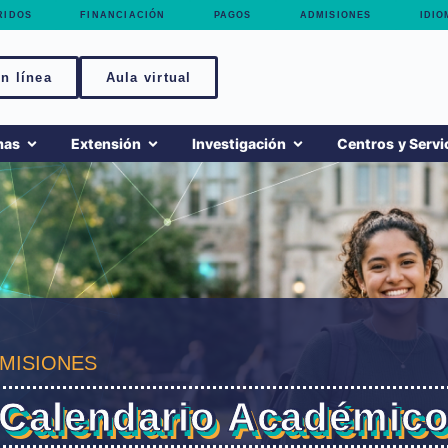
RIDOS
FINANCIACIÓN
PAGOS
ADMISIONES
IDIO
n línea
Aula virtual
mas
Extensión
Investigación
Centros y Servi
MISIONES
Calendario Académic