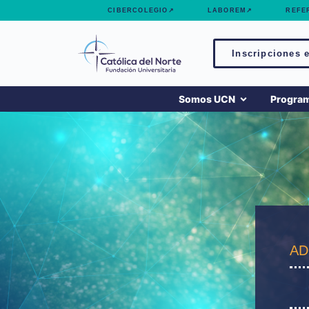
contenido
CIBERCOLEGIO↗
LABOREM↗
REFE
Inscripciones e
Somos UCN
Progra
AD