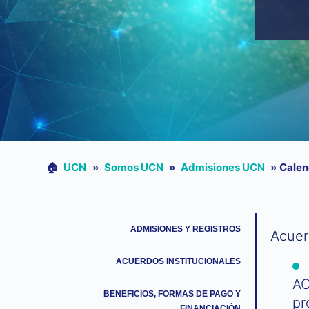
🏠︎
UCN
»
Somos UCN
»
Admisiones UCN
»
Calen
ADMISIONES Y REGISTROS
​Acue
ACUERDOS INSTITUCIONALES
AC
BENEFICIOS, FORMAS DE PAGO Y
pr
FINANCIACIÓN