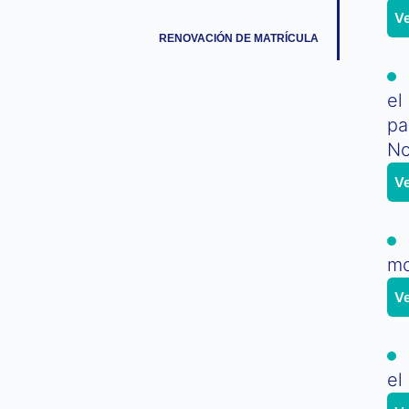
V
RENOVACIÓN DE MATRÍCULA
el
pa
No
V
mo
V
el