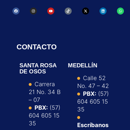
CONTACTO
SANTA ROSA
MEDELLÍN
DE OSOS
Calle 52
Carrera
No. 47 – 42
21 No. 34 B
PBX:
(57)
– 07
604 605 15
PBX:
(57)
35
604 605 15
35
Escríbanos