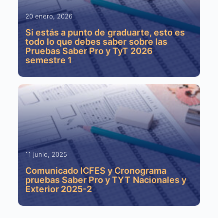
20 enero, 2026
Si estás a punto de graduarte, esto es
todo lo que debes saber sobre las
Pruebas Saber Pro y TyT 2026
semestre 1
11 junio, 2025
Comunicado ICFES y Cronograma
pruebas Saber Pro y TYT Nacionales y
Exterior 2025-2