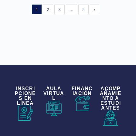
1
2
3
…
5
›
INSCRI
AULA
FINANC
ACOMP
PCIONE
VIRTUA
IACIÓN
AÑAMIE
S EN
L
NTO A
LÍNEA
ESTUDI
ANTES