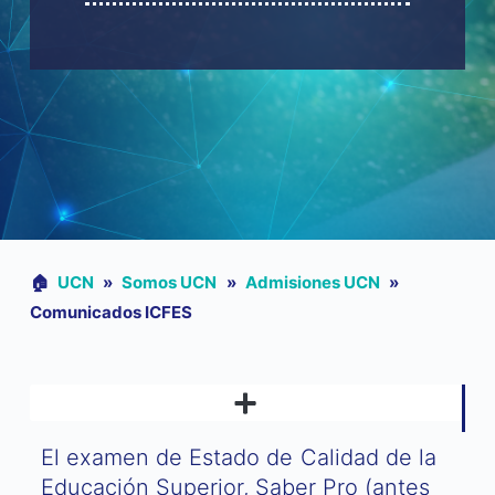
🏠︎
UCN
»
Somos UCN
»
Admisiones UCN
»
Comunicados ICFES
RECOMENDANDO Y GANANDO – PLAN DE REFERIDOS UCN
El examen de Estado de Calidad de la
Educación Superior, Saber Pro (antes