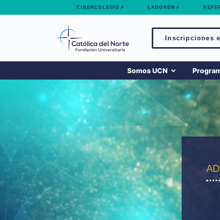
contenido
CIBERCOLEGIO↗
LABOREM↗
REFE
Inscripciones e
Somos UCN
Progra
AD