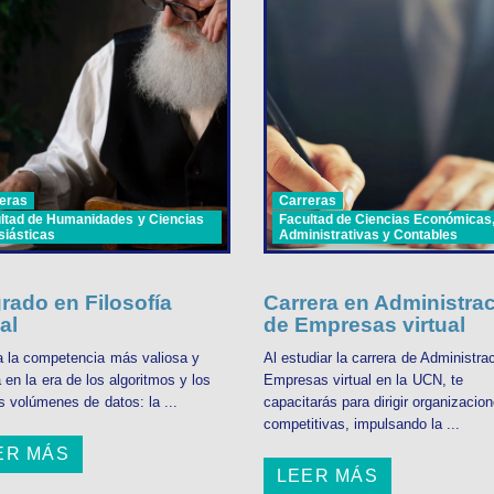
eras
Carreras
ltad de Humanidades y Ciencias
Facultad de Ciencias Económicas
siásticas
Administrativas y Contables
rado en Filosofía
Carrera en Administra
al
de Empresas virtual
 la competencia más valiosa y
Al estudiar la carrera de Administra
en la era de los algoritmos y los
Empresas virtual en la UCN, te
s volúmenes de datos: la ...
capacitarás para dirigir organizacio
competitivas, impulsando la ...
ER MÁS
LEER MÁS