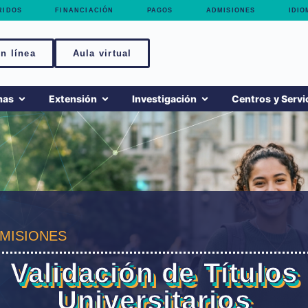
RIDOS
FINANCIACIÓN
PAGOS
ADMISIONES
IDIO
n línea
Aula virtual
mas
Extensión
Investigación
Centros y Servi
MISIONES
Validación de Títulos
Universitarios