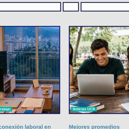
CURSOS DE EXTENSIÓN
ETDH
CENTROS VIRTUA
trabajo
Noticias UCN
onexión laboral en
Mejores promedios